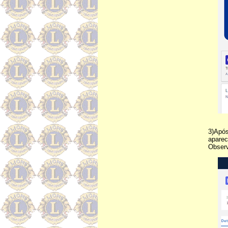
3)Apó
aparec
Observ