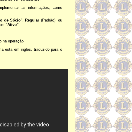
mplementar as informações, como
ipo de Sócio",
Regular
(Padrão), ou
a em
"Ativo"
so na operação
a está em ingles, traduzido para o
S