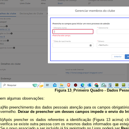
Figura 13_Primeiro Quadro - Dados Pess
uem algumas observações:
a)No preenchimento dos dados pessoais atenção para os campos obrigatório
vermelho.
Deixar de preencher um desses campos impede o envio do In
b)Após prencher os dados referentes a identificação (Figura 13 acima) c
verifica se existe outra pessoa com os mesmos dados informados que estej
Se o novo associado a ser incluído já foi registrado no Lions poderá ser
Resi