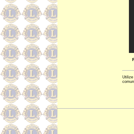
Utiliz
comuni