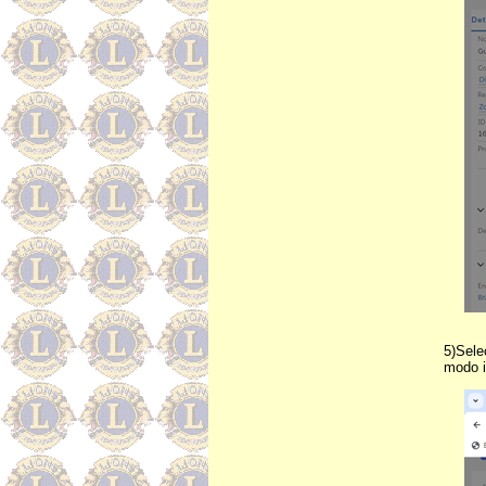
5)Sele
modo i