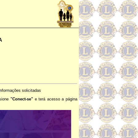
A
informações solicitadas
ssione
"Conect-se"
e terá acesso a página