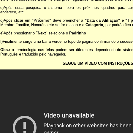
c)Após essa pesquisa o sistema libera os próximos quadros para co
endereço, etc
d)Após clicar em
"Próximo"
deve preencher a
"Data da Afiliação" e "T
Membro Familiar, Honorário etc se for o caso e a
Categoria
, por padrão fic
e)Após pressionar o
"Next
" selecione o
Padrinho
f)Finalmente surge uma barra verde no topo de página confirmando o suces
Obs.:
a terminologia nas telas podem ser diferentes dependendo do sistem
Português e traduzido pelo navegador.
SEGUE UM VÍDEO COM INSTRUÇÕE