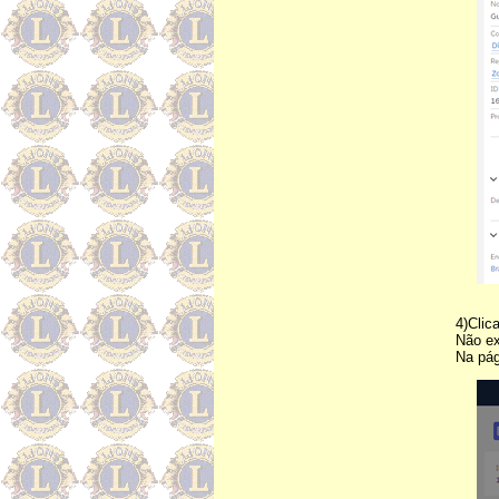
4)Cli
Não ex
Na pá