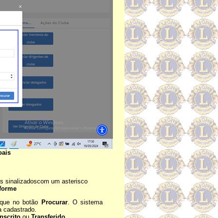
oais
s sinalizadoscom um asterisco
forme
lique no botão
Procurar
. O sistema
a cadastrado.
nscrito
ou
Transferido
.