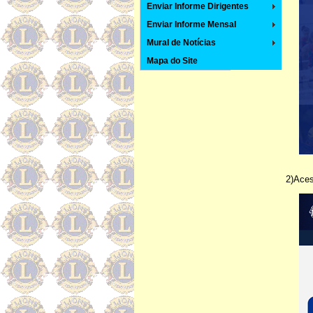
Enviar Informe Dirigentes
Enviar Informe Mensal
Mural de Notícias
Mapa do Site
2)Ace