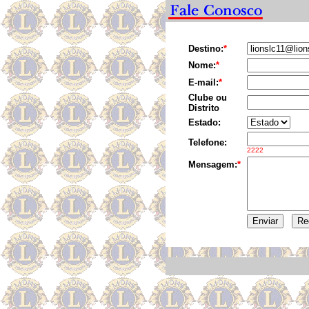
Destino:
*
Nome:
*
E-mail:
*
Clube ou
Distrito
Estado:
Telefone:
2222
Mensagem:
*